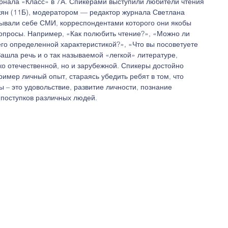
рнала «Класс» в 7А. Спикерами выступили любители чтения 
кян (11Б), модератором — редактор журнала Светлана 
ывали себе СМИ, корреспондентами которого они якобы 
опросы. Например, «Как полюбить чтение?», «Можно ли 
го определенной характеристикой?», «Что вы посоветуете 
Зашла речь и о так называемой «легкой» литературе, 
ько отечественной, но и зарубежной. Спикеры достойно 
ример личный опыт, стараясь убедить ребят в том, что 
 – это удовольствие, развитие личности, познание 
 поступков различных людей. 