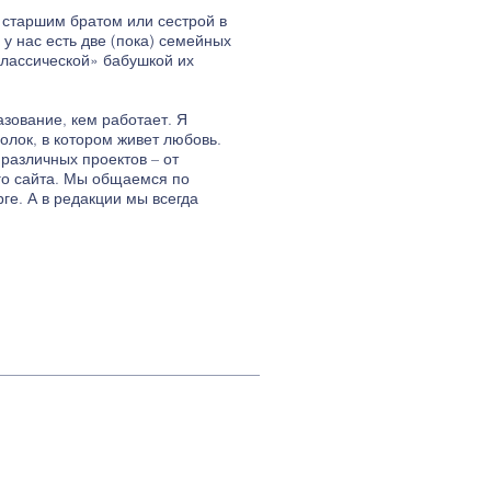
а старшим братом или сестрой в
у нас есть две (пока) семейных
«классической» бабушкой их
зование, кем работает. Я
олок, в котором живет любовь.
различных проектов – от
ого сайта. Мы общаемся по
ге. А в редакции мы всегда