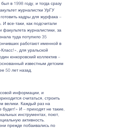
был в 1998 году, и тогда сразу
акультет журналистки УрГУ
 готовить кадры для журфака –
. И все-таки, как подсчитали
 факультета журналистики, за
рнала туда потупило 35
кончивших работают именной в
Класс!», для уральской
один юнкоровский коллектив –
 основанный известным детским
ее 50 лет назад.
ссовой информации, и
приходится считаться, строить
ом велики. Каждый раз на
будет!» И – приходят не такие,
ыкальных инструментах, поют,
оциальную активность.
они прежде побаивались по