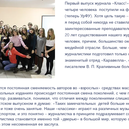
Первый выпуск журнала «Класс!» 
четыре человека поступили на ф
(теперь УрФУ). Хотя цель такую –
я перед собой никогда не ставила
заинтересованные преподаватели
20 лет существования нашего жу
человек, причем, большинство о
медийной отрасли. Больше, чем «
журналистики подготовил только 
знаменитый отряд «Каравелла»,
писателем В. П. Крапивиным бол
ается постоянная сменяемость авторов во «взрослых» средствах ма
 школьных изданиях происходит постоянная смена поколений, с чем 
тор, развиваться, понимая, что отличия между поколениями слишк
ском выпускном я думаю: «Таких замечательных детей больше не 
 и тоже очень занятые. Наши «классики» играют на различных муз
спортом, и это понятно – журналистка в принципе подразумевает с
листика становится именно той «дверью» в большой мир, которую 
в этом несомненная ее заслуга.