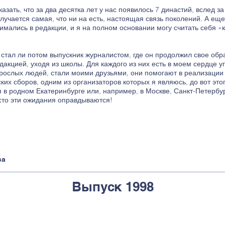
азать, что за два десятка лет у нас появилось 7 династий, вслед з
учается самая, что ни на есть, настоящая связь поколений. А еще 
анимались в редакции, и я на полном основании могу считать себя 
стал ли потом выпускник журналистом, где он продолжил свое обра
дакцией, уходя из школы. Для каждого из них есть в моем сердце уг
зрослых людей, стали моими друзьями, они помогают в реализации 
их сборов, одним из организаторов которых я являюсь, до вот эт
 в родном Екатеринбурге или, например, в Москве, Санкт-Петербур
асто эти ожидания оправдываются!
ва
Выпуск 1998