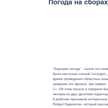
Погода на сбора
"Хорошая погода" - нынче это наз
была настолько плохой (холодно, 
время проведения областных юнкор
название это звучало, как символ:
5+. Об этом писали и говорили бу
человек из двух десятков террито
К ребятам приезжали интересные 
Роберт Карапетян, который расска