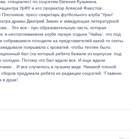
ва, специалист по соцсетям Евгения Кузьмина, 
иацентра УрФУ и его проректор Алексей Фаюстов, 
Плотников, пресс-секретарь футбольного клуба "Урал" 
театра драмы Дмитрий Зимин и заведующая литературной 
ва... Это все - про образовательную часть, которая 
, в неотапливаемом клубе лагеря отдыха "Чайка", что под 
и собравшиеся походили на представителей какой-то секты, 
накидывали покрывала с кроватей, чтобы теплее было. 
иционный бал (на который ребята бежали из корпусов  под 
 холодно. Потому что бал ждали все. И еще ждали 
ечами... И все случилось в лучшем виде. Никакой плохой 
 сборов придумали ребята из редакции соцсетей: "Главное, 
 в душе".