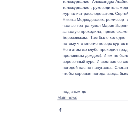
тележурналист Александра Аксёно
тележурналист, руководитель мед
журналист-расследователь Сергей 
Никита Медведевских, режиссер 
частью театра кукол Мария Зыряно
зачастую проходила, прямо скажем
Березовским.  Там было холодно, 
потому что многие поверх курток 
Но в этом же клубе проходил трад
проливным дождем). И им не было
веревочный курс. И шествие со св
погодой нас не напугаешь. Слоган
чтобы хорошая погода всегда была
под вным до
Main-news