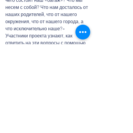
несем с собой? Что нам досталось от 
наших родителей, что от нашего 
окружения, что от нашего города, а 
что исключительно наше?» 
Участники проекта узнают, как 
ответить на эти вопросы с помощью 
хореографии и средств 
современного театра. Акцент будет 
также делаться на том, как выразить 
свое внутреннее состояние, эмоции 
художественно. 
Программа проекта очень 
разнообразна, она включает в себя 
лекции о сторителлинге в 
современном театре и в танце, 
театральные мастер-классы, 
лаборатория по работе с 
документальными видео и звуком в 