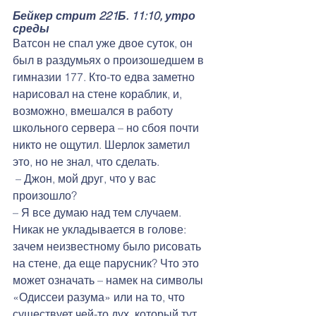
Бейкер стрит 221Б. 11:10, утро 
среды
Ватсон не спал уже двое суток, он 
был в раздумьях о произошедшем в 
гимназии 177. Кто-то едва заметно 
нарисовал на стене кораблик, и, 
возможно, вмешался в работу 
школьного сервера – но сбоя почти 
никто не ощутил. Шерлок заметил 
это, но не знал, что сделать.
 – Джон, мой друг, что у вас 
произошло?
– Я все думаю над тем случаем. 
Никак не укладывается в голове: 
зачем неизвестному было рисовать 
на стене, да еще парусник? Что это 
может означать – намек на символы 
«Одиссеи разума» или на то, что 
существует чей-то дух, который тут 