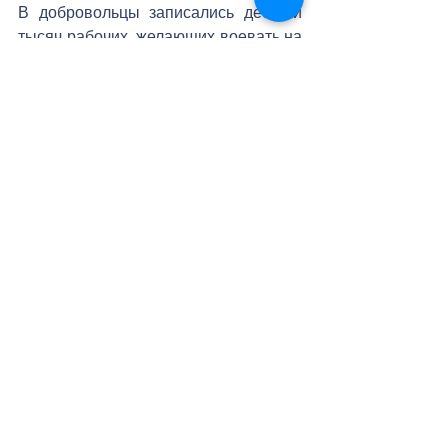
В добровольцы записались десятки 
тысяч рабочих, желающих воевать на 
этих танках. Но отобрали  нужное 
количество и обучили их на 
водителей боевых машин. Крупное 
танковое соединение было 
сформировано за удивительно 
короткий срок. 11 марта 1943 года 
ему было присвоено наименование – 
30-й Уральский добровольческий 
танковый корпус. Он получил боевое 
крещение на Курской дуге, в боях и 
сражениях прошёл до Праги и 
Берлина. 
На постаменте памятника стоят 
рабочий-металлург и танкист- 
вчерашний рабочий. Памятник 
встречает всех приезжающих в наш 
город. Именно с него они начинают 