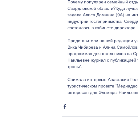
Почему популярен семейный отдых
Свердловской области?Куда лучше 
задала Алиса Домнина (9А) на ин
индустрии гостеприимства  Сверд
состоялось в кабинете директора 
Представители нашей редакции уж
Вика Чибирева и Алина Самойлова 
программах для школьников на Ср
Наильевне журнал с публикацией т
тропы".
Снимала интервью Анастасия Голо
туристическом проекте "Медиадеса
интересен для Эльмиры Наильевн