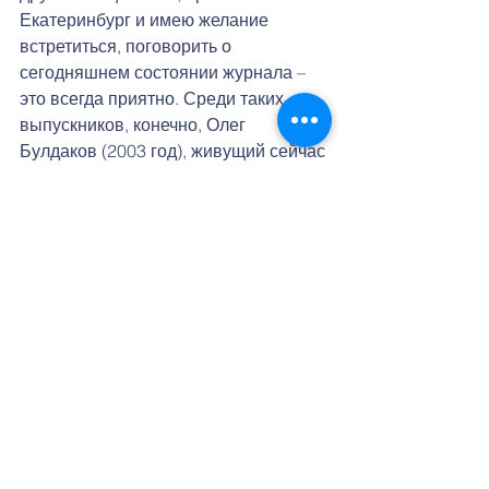
Екатеринбург и имею желание 
встретиться, поговорить о 
сегодняшнем состоянии журнала – 
это всегда приятно. Среди таких 
выпускников, конечно, Олег 
Булдаков (2003 год), живущий сейчас 
в Канаде. По делам бизнеса он 
прилетал в среднеазиатский регион 
и Россию, заехал к родителям и 
уделил время на встречу с 
редактором журнала, подробно 
расспросил о современных его  
проектах и выпускниках этого года. 
Он считает, что навыки, особенно 
коммуникативные, полученные в 
свое время в редакции, ему 
пригождаются и в работе. В 
частности, на одной из деловых 