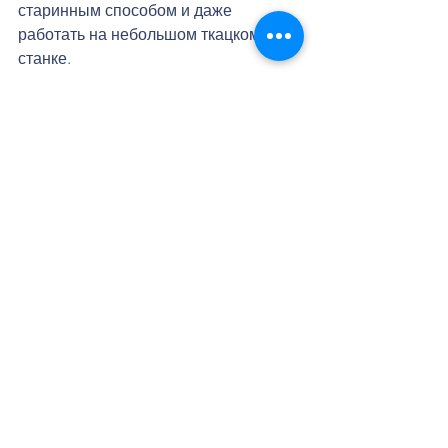
старинным способом и даже 
работать на небольшом ткацком 
станке.  
Современная местная школа (одна 
из пяти в городе) удивила 
уникальной архитектурой под 
старину и двумя расположенными в 
ней музеями. На молодежном 
празднике на городской площади мы 